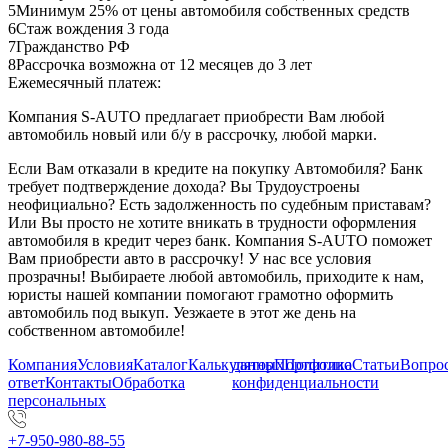
5
Минимум 25% от цены автомобиля собственных средств
6
Стаж вождения 3 года
7
Гражданство РФ
8
Рассрочка возможна от 12 месяцев до 3 лет
Ежемесячный платеж:
Компания S-AUTO предлагает приобрести Вам любой
автомобиль новый или б/у в рассрочку, любой марки.
Если Вам отказали в кредите на покупку Автомобиля? Банк
требует подтверждение дохода? Вы Трудоустроены
неофициально? Есть задолженность по судебным приставам?
Или Вы просто не хотите вникать в трудности оформления
автомобиля в кредит через банк. Компания S-AUTO поможет
Вам приобрести авто в рассрочку! У нас все условия
прозрачны! Выбираете любой автомобиль, приходите к нам,
юристы нашей компании помогают грамотно оформить
автомобиль под выкуп. Уезжаете в этот же день на
собственном автомобиле!
Компания
Условия
Каталог
Калькулятор
данных
Портфолио
Политика
Статьи
Вопрос
ответ
Контакты
Обработка
конфиденциальности
персональных
+7-950-980-88-55