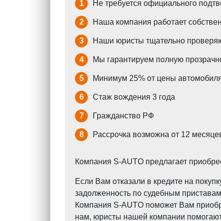
1
Не требуется официального подтв
2
Наша компания работает собствен
3
Наши юристы тщательно проверяю
4
Мы гарантируем полную прозрачно
5
Минимум 25% от цены автомобиля
6
Стаж вождения 3 года
7
Гражданство РФ
8
Рассрочка возможна от 12 месяцев
Компания S-AUTO предлагает приобрест
Если Вам отказали в кредите на поку
задолженность по судебным приставам?
Компания S-AUTO поможет Вам приобрес
нам, юристы нашей компании помогают 