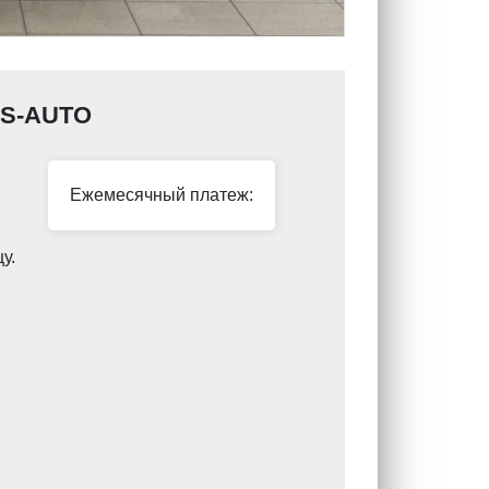
с S-AUTO
Ежемесячный платеж:
у.