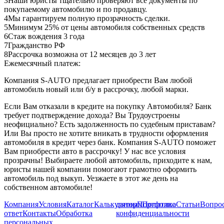
3
Наши юристы тщательно проверяют все документы по
покупаемому автомобилю и по продавцу.
4
Мы гарантируем полную прозрачность сделки.
5
Минимум 25% от цены автомобиля собственных средств
6
Стаж вождения 3 года
7
Гражданство РФ
8
Рассрочка возможна от 12 месяцев до 3 лет
Ежемесячный платеж:
Компания S-AUTO предлагает приобрести Вам любой
автомобиль новый или б/у в рассрочку, любой марки.
Если Вам отказали в кредите на покупку Автомобиля? Банк
требует подтверждение дохода? Вы Трудоустроены
неофициально? Есть задолженность по судебным приставам?
Или Вы просто не хотите вникать в трудности оформления
автомобиля в кредит через банк. Компания S-AUTO поможет
Вам приобрести авто в рассрочку! У нас все условия
прозрачны! Выбираете любой автомобиль, приходите к нам,
юристы нашей компании помогают грамотно оформить
автомобиль под выкуп. Уезжаете в этот же день на
собственном автомобиле!
Компания
Условия
Каталог
Калькулятор
данных
Портфолио
Политика
Статьи
Вопрос
ответ
Контакты
Обработка
конфиденциальности
персональных