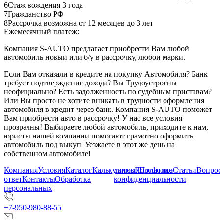
6
Стаж вождения 3 года
7
Гражданство РФ
8
Рассрочка возможна от 12 месяцев до 3 лет
Ежемесячный платеж:
Компания S-AUTO предлагает приобрести Вам любой
автомобиль новый или б/у в рассрочку, любой марки.
Если Вам отказали в кредите на покупку Автомобиля? Банк
требует подтверждение дохода? Вы Трудоустроены
неофициально? Есть задолженность по судебным приставам?
Или Вы просто не хотите вникать в трудности оформления
автомобиля в кредит через банк. Компания S-AUTO поможет
Вам приобрести авто в рассрочку! У нас все условия
прозрачны! Выбираете любой автомобиль, приходите к нам,
юристы нашей компании помогают грамотно оформить
автомобиль под выкуп. Уезжаете в этот же день на
собственном автомобиле!
Компания
Условия
Каталог
Калькулятор
данных
Портфолио
Политика
Статьи
Вопрос
ответ
Контакты
Обработка
конфиденциальности
персональных
+7-950-980-88-55