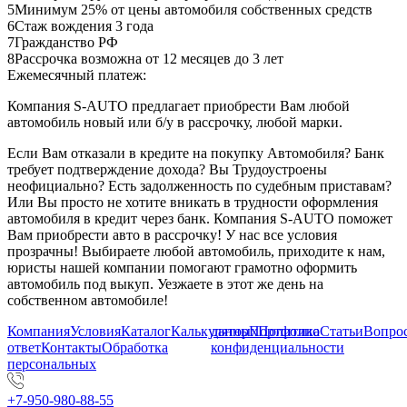
5
Минимум 25% от цены автомобиля собственных средств
6
Стаж вождения 3 года
7
Гражданство РФ
8
Рассрочка возможна от 12 месяцев до 3 лет
Ежемесячный платеж:
Компания S-AUTO предлагает приобрести Вам любой
автомобиль новый или б/у в рассрочку, любой марки.
Если Вам отказали в кредите на покупку Автомобиля? Банк
требует подтверждение дохода? Вы Трудоустроены
неофициально? Есть задолженность по судебным приставам?
Или Вы просто не хотите вникать в трудности оформления
автомобиля в кредит через банк. Компания S-AUTO поможет
Вам приобрести авто в рассрочку! У нас все условия
прозрачны! Выбираете любой автомобиль, приходите к нам,
юристы нашей компании помогают грамотно оформить
автомобиль под выкуп. Уезжаете в этот же день на
собственном автомобиле!
Компания
Условия
Каталог
Калькулятор
данных
Портфолио
Политика
Статьи
Вопрос
ответ
Контакты
Обработка
конфиденциальности
персональных
+7-950-980-88-55