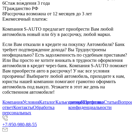
6
Стаж вождения 3 года
7
Гражданство РФ
8
Рассрочка возможна от 12 месяцев до 3 лет
Ежемесячный платеж:
Компания S-AUTO предлагает приобрести Вам любой
автомобиль новый или б/у в рассрочку, любой марки.
Если Вам отказали в кредите на покупку Автомобиля? Банк
требует подтверждение дохода? Вы Трудоустроены
неофициально? Есть задолженность по судебным приставам?
Или Вы просто не хотите вникать в трудности оформления
автомобиля в кредит через банк. Компания S-AUTO поможет
Вам приобрести авто в рассрочку! У нас все условия
прозрачны! Выбираете любой автомобиль, приходите к нам,
юристы нашей компании помогают грамотно оформить
автомобиль под выкуп. Уезжаете в этот же день на
собственном автомобиле!
Компания
Условия
Каталог
Калькулятор
данных
Портфолио
Политика
Статьи
Вопрос
ответ
Контакты
Обработка
конфиденциальности
персональных
+7-950-980-88-55