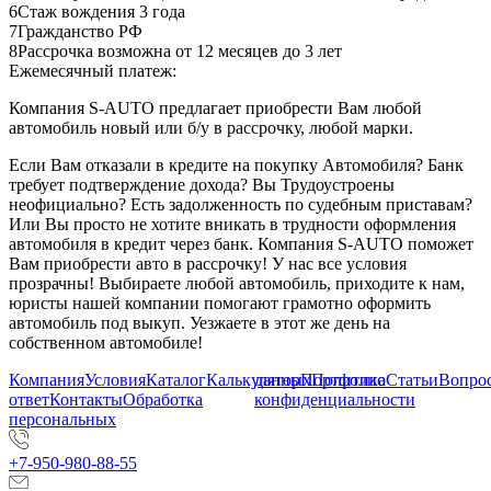
6
Стаж вождения 3 года
7
Гражданство РФ
8
Рассрочка возможна от 12 месяцев до 3 лет
Ежемесячный платеж:
Компания S-AUTO предлагает приобрести Вам любой
автомобиль новый или б/у в рассрочку, любой марки.
Если Вам отказали в кредите на покупку Автомобиля? Банк
требует подтверждение дохода? Вы Трудоустроены
неофициально? Есть задолженность по судебным приставам?
Или Вы просто не хотите вникать в трудности оформления
автомобиля в кредит через банк. Компания S-AUTO поможет
Вам приобрести авто в рассрочку! У нас все условия
прозрачны! Выбираете любой автомобиль, приходите к нам,
юристы нашей компании помогают грамотно оформить
автомобиль под выкуп. Уезжаете в этот же день на
собственном автомобиле!
Компания
Условия
Каталог
Калькулятор
данных
Портфолио
Политика
Статьи
Вопрос
ответ
Контакты
Обработка
конфиденциальности
персональных
+7-950-980-88-55