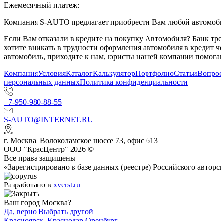
Ежемесячный платеж:
Компания S-AUTO предлагает приобрести Вам любой автомобил
Если Вам отказали в кредите на покупку Автомобиля? Банк т
хотите вникать в трудности оформления автомобиля в кредит 
автомобиль, приходите к нам, юристы нашей компании помогаю
Компания
Условия
Каталог
Калькулятор
Портфолио
Статьи
Вопрос
персональных данных
Политика конфиденциальности
+7-950-980-88-55
S-AUTO@INTERNET.RU
г.
Москва
,
Волоколамское шоссе 73, офис 613
ООО "КрасЦентр" 2026 ©
Все права защищены
«Зарегистрировано в базе данных (реестре) Российского авт
Разработано в
xverst.ru
Ваш город Москва?
Да, верно
Выбрать другой
Красноярск
,
Краснодар
Оренбург