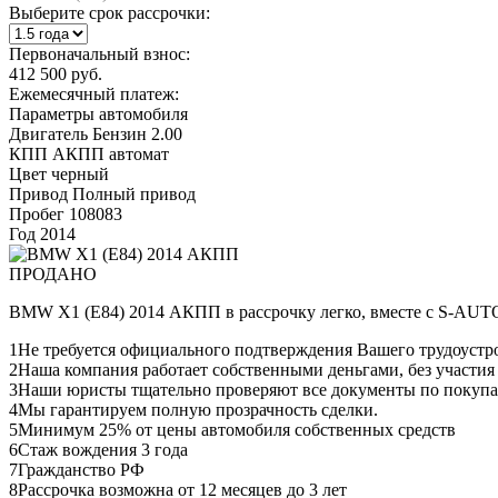
Выберите срок рассрочки:
Первоначальный взнос:
412 500 руб.
Ежемесячный платеж:
Параметры автомобиля
Двигатель
Бензин 2.00
КПП
АКПП автомат
Цвет
черный
Привод
Полный привод
Пробег
108083
Год
2014
ПРОДАНО
BMW X1 (E84) 2014 АКПП в рассрочку легко, вместе с S-AUT
1
Не требуется официального подтверждения Вашего трудоустр
2
Наша компания работает собственными деньгами, без участия
3
Наши юристы тщательно проверяют все документы по покупа
4
Мы гарантируем полную прозрачность сделки.
5
Минимум 25% от цены автомобиля собственных средств
6
Стаж вождения 3 года
7
Гражданство РФ
8
Рассрочка возможна от 12 месяцев до 3 лет