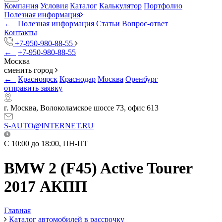
Компания
Условия
Каталог
Калькулятор
Портфолио
Полезная информация
←
Полезная информация
Статьи
Вопрос-ответ
Контакты
+7-950-980-88-55
←
+7-950-980-88-55
Москва
сменить город
←
Красноярск
Краснодар
Москва
Оренбург
отправить заявку
г. Москва, Волоколамское шоссе 73, офис 613
S-AUTO@INTERNET.RU
C 10:00 до 18:00, ПН-ПТ
BMW 2 (F45) Active Tourer
2017 АКПП
Главная
Каталог автомобилей в рассрочку