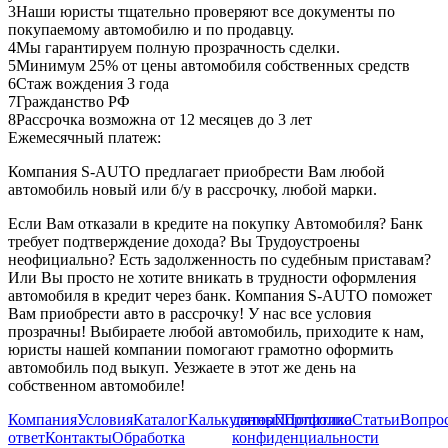
3
Наши юристы тщательно проверяют все документы по
покупаемому автомобилю и по продавцу.
4
Мы гарантируем полную прозрачность сделки.
5
Минимум 25% от цены автомобиля собственных средств
6
Стаж вождения 3 года
7
Гражданство РФ
8
Рассрочка возможна от 12 месяцев до 3 лет
Ежемесячный платеж:
Компания S-AUTO предлагает приобрести Вам любой
автомобиль новый или б/у в рассрочку, любой марки.
Если Вам отказали в кредите на покупку Автомобиля? Банк
требует подтверждение дохода? Вы Трудоустроены
неофициально? Есть задолженность по судебным приставам?
Или Вы просто не хотите вникать в трудности оформления
автомобиля в кредит через банк. Компания S-AUTO поможет
Вам приобрести авто в рассрочку! У нас все условия
прозрачны! Выбираете любой автомобиль, приходите к нам,
юристы нашей компании помогают грамотно оформить
автомобиль под выкуп. Уезжаете в этот же день на
собственном автомобиле!
Компания
Условия
Каталог
Калькулятор
данных
Портфолио
Политика
Статьи
Вопрос
ответ
Контакты
Обработка
конфиденциальности