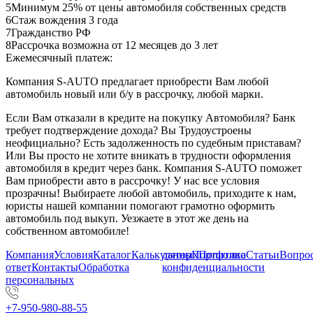
5
Минимум 25% от цены автомобиля собственных средств
6
Стаж вождения 3 года
7
Гражданство РФ
8
Рассрочка возможна от 12 месяцев до 3 лет
Ежемесячный платеж:
Компания S-AUTO предлагает приобрести Вам любой
автомобиль новый или б/у в рассрочку, любой марки.
Если Вам отказали в кредите на покупку Автомобиля? Банк
требует подтверждение дохода? Вы Трудоустроены
неофициально? Есть задолженность по судебным приставам?
Или Вы просто не хотите вникать в трудности оформления
автомобиля в кредит через банк. Компания S-AUTO поможет
Вам приобрести авто в рассрочку! У нас все условия
прозрачны! Выбираете любой автомобиль, приходите к нам,
юристы нашей компании помогают грамотно оформить
автомобиль под выкуп. Уезжаете в этот же день на
собственном автомобиле!
Компания
Условия
Каталог
Калькулятор
данных
Портфолио
Политика
Статьи
Вопрос
ответ
Контакты
Обработка
конфиденциальности
персональных
+7-950-980-88-55