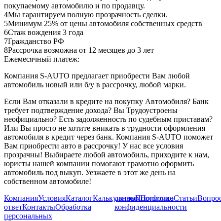
покупаемому автомобилю и по продавцу.
4
Мы гарантируем полную прозрачность сделки.
5
Минимум 25% от цены автомобиля собственных средств
6
Стаж вождения 3 года
7
Гражданство РФ
8
Рассрочка возможна от 12 месяцев до 3 лет
Ежемесячный платеж:
Компания S-AUTO предлагает приобрести Вам любой
автомобиль новый или б/у в рассрочку, любой марки.
Если Вам отказали в кредите на покупку Автомобиля? Банк
требует подтверждение дохода? Вы Трудоустроены
неофициально? Есть задолженность по судебным приставам?
Или Вы просто не хотите вникать в трудности оформления
автомобиля в кредит через банк. Компания S-AUTO поможет
Вам приобрести авто в рассрочку! У нас все условия
прозрачны! Выбираете любой автомобиль, приходите к нам,
юристы нашей компании помогают грамотно оформить
автомобиль под выкуп. Уезжаете в этот же день на
собственном автомобиле!
Компания
Условия
Каталог
Калькулятор
данных
Портфолио
Политика
Статьи
Вопрос
ответ
Контакты
Обработка
конфиденциальности
персональных