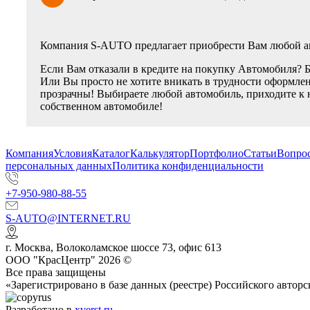
Компания S-AUTO предлагает приобрести Вам любой ав
Если Вам отказали в кредите на покупку Автомобиля? 
Или Вы просто не хотите вникать в трудности оформлен
прозрачны! Выбираете любой автомобиль, приходите к 
собственном автомобиле!
Компания
Условия
Каталог
Калькулятор
Портфолио
Статьи
Вопрос
персональных данных
Политика конфиденциальности
+7-950-980-88-55
S-AUTO@INTERNET.RU
г.
Москва
,
Волоколамское шоссе 73, офис 613
ООО "КрасЦентр" 2026 ©
Все права защищены
«Зарегистрировано в базе данных (реестре) Российского авт
Разработано в
xverst.ru