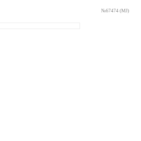
№67474 (МJ)