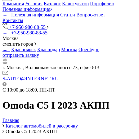
Компания
Условия
Каталог
Калькулятор
Портфолио
Полезная информация
←
Полезная информация
Статьи
Вопрос-ответ
Контакты
+7-950-980-88-55
←
+7-950-980-88-55
Москва
сменить город
←
Красноярск
Краснодар
Москва
Оренбург
отправить заявку
г. Москва, Волоколамское шоссе 73, офис 613
S-AUTO@INTERNET.RU
C 10:00 до 18:00, ПН-ПТ
Omoda C5 I 2023 АКПП
Главная
Каталог автомобилей в рассрочку
Omoda C5 I 2023 АКПП