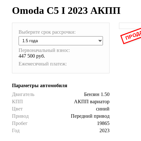
Omoda C5 I 2023 АКПП
ПРОД
Выберите срок рассрочки:
Первоначальный взнос:
447 500 руб.
Ежемесячный платеж:
Параметры автомобиля
Двигатель
Бензин 1.50
КПП
АКПП вариатор
Цвет
синий
Привод
Передний привод
Пробег
19865
Год
2023