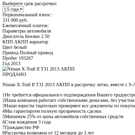
Выберите срок рассрочки:
Первоначальный взнос:
331 000 руб.
Ежемесячный платеж:
Параметры автомобиля
Двигатель
Бензин 2.50
КПП
АКПП вариатор
Цвет
белый
Привод
Полный привод
Пробег
193267
Год
2013
ПРОДАНО
Nissan X-Trail II T31 2013 АКПП в рассрочку легко, вместе с 
1
Не требуется официального подтверждения Вашего трудоустр
2
Наша компания работает собственными деньгами, без участия
3
Наши юристы тщательно проверяют все документы по покупа
4
Мы гарантируем полную прозрачность сделки.
5
Минимум 25% от цены автомобиля собственных средств
6
Стаж вождения 3 года
7
Гражданство РФ
8
Рассрочка возможна от 12 месяцев до 3 лет