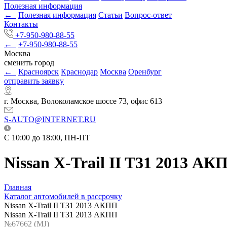
Полезная информация
←
Полезная информация
Статьи
Вопрос-ответ
Контакты
+7-950-980-88-55
←
+7-950-980-88-55
Москва
сменить город
←
Красноярск
Краснодар
Москва
Оренбург
отправить заявку
г. Москва, Волоколамское шоссе 73, офис 613
S-AUTO@INTERNET.RU
C 10:00 до 18:00, ПН-ПТ
Nissan X-Trail II T31 2013 АК
Главная
Каталог автомобилей в рассрочку
Nissan X-Trail II T31 2013 АКПП
Nissan X-Trail II T31 2013 АКПП
№67662 (МJ)