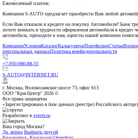
Ежемесячный платеж:
Компания S-AUTO предлагает приобрести Вам любой автомобил
Если Вам отказали в кредите на покупку Автомобиля? Банк т
хотите вникать в трудности оформления автомобиля в кредит 
автомобиль, приходите к нам, юристы нашей компании помогаю
Компания
Условия
Каталог
Калькулятор
Портфолио
Статьи
Вопрос
персональных данных
Политика конфиденциальности
+7-950-980-88-55
S-AUTO@INTERNET.RU
г.
Москва
,
Волоколамское шоссе 73, офис 613
ООО "КрасЦентр" 2026 ©
Все права защищены
«Зарегистрировано в базе данных (реестре) Российского авт
Разработано в
xverst.ru
Ваш город Москва?
Да, верно
Выбрать другой
Красноярск
,
Краснодар
Оренбург