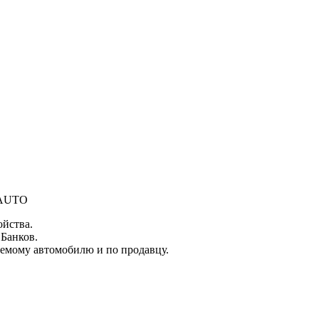
S-AUTO
ойства.
 Банков.
емому автомобилю и по продавцу.