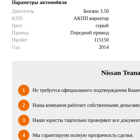
Параметры автомобиля
Двигатель
Бензин 3.50
КПП
АКПП вариатор
Цвет
серый
Привод
Передний привод
Пробег
115150
Год
2014
Nissan Tean
1
Не требуется официального подтверждения Вашег
2
Наша компания работает собственными деньгами, 
3
Наши юристы тщательно проверяют все документ
4
Мы гарантируем полную прозрачность сделки.