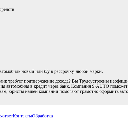
средств
томобиль новый или б/у в рассрочку, любой марки.
Банк требует подтверждение дохода? Вы Трудоустроены неофици
ия автомобиля в кредит через банк. Компания S-AUTO поможет В
нам, юристы нашей компании помогают грамотно оформить автом
-ответ
Контакты
Обработка