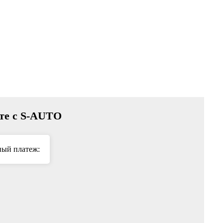
сте с S-AUTO
ый платеж: