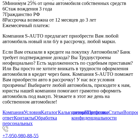
5
Минимум 25% от цены автомобиля собственных средств
6
Стаж вождения 3 года
7
Гражданство РФ
8
Рассрочка возможна от 12 месяцев до 3 лет
Ежемесячный платеж:
Компания S-AUTO предлагает приобрести Вам любой
автомобиль новый или б/у в рассрочку, любой марки.
Если Вам отказали в кредите на покупку Автомобиля? Банк
требует подтверждение дохода? Вы Трудоустроены
неофициально? Есть задолженность по судебным приставам?
Или Вы просто не хотите вникать в трудности оформления
автомобиля в кредит через банк. Компания S-AUTO поможет
Вам приобрести авто в рассрочку! У нас все условия
прозрачны! Выбираете любой автомобиль, приходите к нам,
юристы нашей компании помогают грамотно оформить
автомобиль под выкуп. Уезжаете в этот же день на
собственном автомобиле!
Компания
Условия
Каталог
Калькулятор
данных
Портфолио
Политика
Статьи
Вопрос
ответ
Контакты
Обработка
конфиденциальности
персональных
+7-950-980-88-55