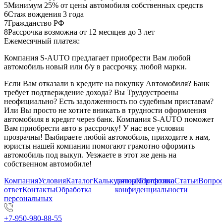
5
Минимум 25% от цены автомобиля собственных средств
6
Стаж вождения 3 года
7
Гражданство РФ
8
Рассрочка возможна от 12 месяцев до 3 лет
Ежемесячный платеж:
Компания S-AUTO предлагает приобрести Вам любой
автомобиль новый или б/у в рассрочку, любой марки.
Если Вам отказали в кредите на покупку Автомобиля? Банк
требует подтверждение дохода? Вы Трудоустроены
неофициально? Есть задолженность по судебным приставам?
Или Вы просто не хотите вникать в трудности оформления
автомобиля в кредит через банк. Компания S-AUTO поможет
Вам приобрести авто в рассрочку! У нас все условия
прозрачны! Выбираете любой автомобиль, приходите к нам,
юристы нашей компании помогают грамотно оформить
автомобиль под выкуп. Уезжаете в этот же день на
собственном автомобиле!
Компания
Условия
Каталог
Калькулятор
данных
Портфолио
Политика
Статьи
Вопрос
ответ
Контакты
Обработка
конфиденциальности
персональных
+7-950-980-88-55