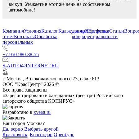
выкуп. Уезжаете в этот же день на собственном
автомобиле!
Компания
Условия
Каталог
Калькулятор
данных
Портфолио
Политика
Статьи
Вопрос
ответ
Контакты
Обработка
конфиденциальности
персональных
+7-950-980-88-55
S-AUTO@INTERNET.RU
г.
Москва
,
Волоколамское шоссе 73, офис 613
ООО "КрасЦентр" 2026 ©
Все права защищены
«Зарегистрировано в базе данных (реестре) Российского
авторского общества КОПИРУС»
Разработано в
xverst.ru
Ваш город Москва?
Да, верно
Выбрать другой
Красноярск
,
Краснодар
Оренбург