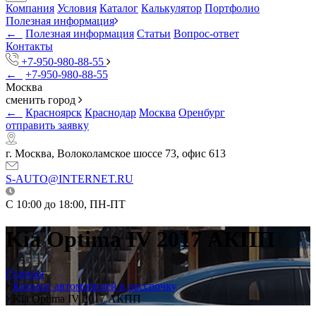
Компания
Условия
Каталог
Калькулятор
Портфолио
Полезная информация
←
Полезная информация
Статьи
Вопрос-ответ
Контакты
+7-950-980-88-55
←
+7-950-980-88-55
Москва
сменить город
←
Красноярск
Краснодар
Москва
Оренбург
отправить заявку
г. Москва, Волоколамское шоссе 73, офис 613
S-AUTO@INTERNET.RU
C 10:00 до 18:00, ПН-ПТ
Kia Optima IV 2017 АКПП
Главная
Каталог автомобилей в рассрочку
Kia Optima IV 2017 АКПП