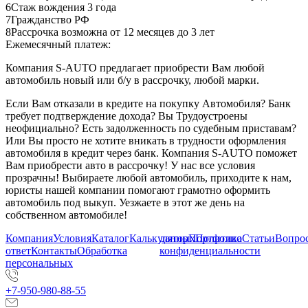
6
Стаж вождения 3 года
7
Гражданство РФ
8
Рассрочка возможна от 12 месяцев до 3 лет
Ежемесячный платеж:
Компания S-AUTO предлагает приобрести Вам любой
автомобиль новый или б/у в рассрочку, любой марки.
Если Вам отказали в кредите на покупку Автомобиля? Банк
требует подтверждение дохода? Вы Трудоустроены
неофициально? Есть задолженность по судебным приставам?
Или Вы просто не хотите вникать в трудности оформления
автомобиля в кредит через банк. Компания S-AUTO поможет
Вам приобрести авто в рассрочку! У нас все условия
прозрачны! Выбираете любой автомобиль, приходите к нам,
юристы нашей компании помогают грамотно оформить
автомобиль под выкуп. Уезжаете в этот же день на
собственном автомобиле!
Компания
Условия
Каталог
Калькулятор
данных
Портфолио
Политика
Статьи
Вопрос
ответ
Контакты
Обработка
конфиденциальности
персональных
+7-950-980-88-55