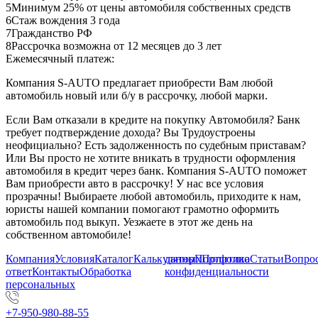
5
Минимум 25% от цены автомобиля собственных средств
6
Стаж вождения 3 года
7
Гражданство РФ
8
Рассрочка возможна от 12 месяцев до 3 лет
Ежемесячный платеж:
Компания S-AUTO предлагает приобрести Вам любой
автомобиль новый или б/у в рассрочку, любой марки.
Если Вам отказали в кредите на покупку Автомобиля? Банк
требует подтверждение дохода? Вы Трудоустроены
неофициально? Есть задолженность по судебным приставам?
Или Вы просто не хотите вникать в трудности оформления
автомобиля в кредит через банк. Компания S-AUTO поможет
Вам приобрести авто в рассрочку! У нас все условия
прозрачны! Выбираете любой автомобиль, приходите к нам,
юристы нашей компании помогают грамотно оформить
автомобиль под выкуп. Уезжаете в этот же день на
собственном автомобиле!
Компания
Условия
Каталог
Калькулятор
данных
Портфолио
Политика
Статьи
Вопрос
ответ
Контакты
Обработка
конфиденциальности
персональных
+7-950-980-88-55