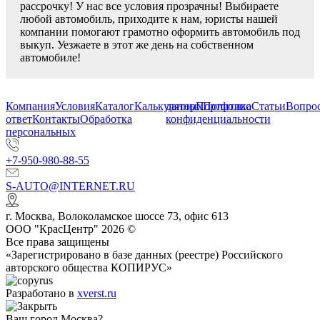
рассрочку! У нас все условия прозрачны! Выбираете
любой автомобиль, приходите к нам, юристы нашей
компании помогают грамотно оформить автомобиль под
выкуп. Уезжаете в этот же день на собственном
автомобиле!
Компания
Условия
Каталог
Калькулятор
данных
Портфолио
Политика
Статьи
Вопрос
ответ
Контакты
Обработка
конфиденциальности
персональных
+7-950-980-88-55
S-AUTO@INTERNET.RU
г.
Москва
,
Волоколамское шоссе 73, офис 613
ООО "КрасЦентр" 2026 ©
Все права защищены
«Зарегистрировано в базе данных (реестре) Российского
авторского общества КОПИРУС»
Разработано в
xverst.ru
Ваш город Москва?