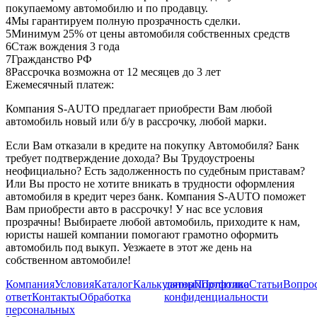
покупаемому автомобилю и по продавцу.
4
Мы гарантируем полную прозрачность сделки.
5
Минимум 25% от цены автомобиля собственных средств
6
Стаж вождения 3 года
7
Гражданство РФ
8
Рассрочка возможна от 12 месяцев до 3 лет
Ежемесячный платеж:
Компания S-AUTO предлагает приобрести Вам любой
автомобиль новый или б/у в рассрочку, любой марки.
Если Вам отказали в кредите на покупку Автомобиля? Банк
требует подтверждение дохода? Вы Трудоустроены
неофициально? Есть задолженность по судебным приставам?
Или Вы просто не хотите вникать в трудности оформления
автомобиля в кредит через банк. Компания S-AUTO поможет
Вам приобрести авто в рассрочку! У нас все условия
прозрачны! Выбираете любой автомобиль, приходите к нам,
юристы нашей компании помогают грамотно оформить
автомобиль под выкуп. Уезжаете в этот же день на
собственном автомобиле!
Компания
Условия
Каталог
Калькулятор
данных
Портфолио
Политика
Статьи
Вопрос
ответ
Контакты
Обработка
конфиденциальности
персональных