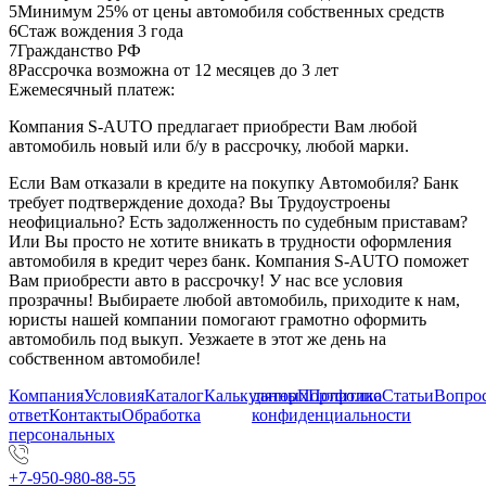
5
Минимум 25% от цены автомобиля собственных средств
6
Стаж вождения 3 года
7
Гражданство РФ
8
Рассрочка возможна от 12 месяцев до 3 лет
Ежемесячный платеж:
Компания S-AUTO предлагает приобрести Вам любой
автомобиль новый или б/у в рассрочку, любой марки.
Если Вам отказали в кредите на покупку Автомобиля? Банк
требует подтверждение дохода? Вы Трудоустроены
неофициально? Есть задолженность по судебным приставам?
Или Вы просто не хотите вникать в трудности оформления
автомобиля в кредит через банк. Компания S-AUTO поможет
Вам приобрести авто в рассрочку! У нас все условия
прозрачны! Выбираете любой автомобиль, приходите к нам,
юристы нашей компании помогают грамотно оформить
автомобиль под выкуп. Уезжаете в этот же день на
собственном автомобиле!
Компания
Условия
Каталог
Калькулятор
данных
Портфолио
Политика
Статьи
Вопрос
ответ
Контакты
Обработка
конфиденциальности
персональных
+7-950-980-88-55