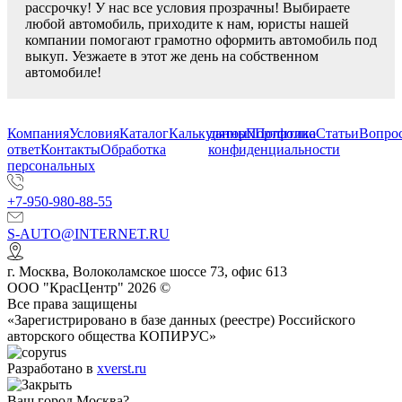
рассрочку! У нас все условия прозрачны! Выбираете
любой автомобиль, приходите к нам, юристы нашей
компании помогают грамотно оформить автомобиль под
выкуп. Уезжаете в этот же день на собственном
автомобиле!
Компания
Условия
Каталог
Калькулятор
данных
Портфолио
Политика
Статьи
Вопрос
ответ
Контакты
Обработка
конфиденциальности
персональных
+7-950-980-88-55
S-AUTO@INTERNET.RU
г.
Москва
,
Волоколамское шоссе 73, офис 613
ООО "КрасЦентр" 2026 ©
Все права защищены
«Зарегистрировано в базе данных (реестре) Российского
авторского общества КОПИРУС»
Разработано в
xverst.ru
Ваш город Москва?