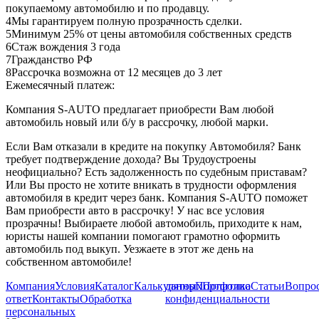
покупаемому автомобилю и по продавцу.
4
Мы гарантируем полную прозрачность сделки.
5
Минимум 25% от цены автомобиля собственных средств
6
Стаж вождения 3 года
7
Гражданство РФ
8
Рассрочка возможна от 12 месяцев до 3 лет
Ежемесячный платеж:
Компания S-AUTO предлагает приобрести Вам любой
автомобиль новый или б/у в рассрочку, любой марки.
Если Вам отказали в кредите на покупку Автомобиля? Банк
требует подтверждение дохода? Вы Трудоустроены
неофициально? Есть задолженность по судебным приставам?
Или Вы просто не хотите вникать в трудности оформления
автомобиля в кредит через банк. Компания S-AUTO поможет
Вам приобрести авто в рассрочку! У нас все условия
прозрачны! Выбираете любой автомобиль, приходите к нам,
юристы нашей компании помогают грамотно оформить
автомобиль под выкуп. Уезжаете в этот же день на
собственном автомобиле!
Компания
Условия
Каталог
Калькулятор
данных
Портфолио
Политика
Статьи
Вопрос
ответ
Контакты
Обработка
конфиденциальности
персональных