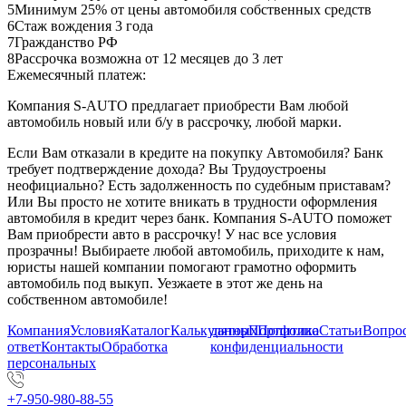
5
Минимум 25% от цены автомобиля собственных средств
6
Стаж вождения 3 года
7
Гражданство РФ
8
Рассрочка возможна от 12 месяцев до 3 лет
Ежемесячный платеж:
Компания S-AUTO предлагает приобрести Вам любой
автомобиль новый или б/у в рассрочку, любой марки.
Если Вам отказали в кредите на покупку Автомобиля? Банк
требует подтверждение дохода? Вы Трудоустроены
неофициально? Есть задолженность по судебным приставам?
Или Вы просто не хотите вникать в трудности оформления
автомобиля в кредит через банк. Компания S-AUTO поможет
Вам приобрести авто в рассрочку! У нас все условия
прозрачны! Выбираете любой автомобиль, приходите к нам,
юристы нашей компании помогают грамотно оформить
автомобиль под выкуп. Уезжаете в этот же день на
собственном автомобиле!
Компания
Условия
Каталог
Калькулятор
данных
Портфолио
Политика
Статьи
Вопрос
ответ
Контакты
Обработка
конфиденциальности
персональных
+7-950-980-88-55