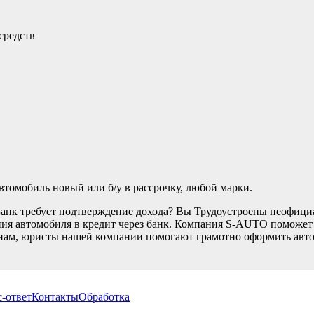
средств
томобиль новый или б/у в рассрочку, любой марки.
Банк требует подтверждение дохода? Вы Трудоустроены неофици
ия автомобиля в кредит через банк. Компания S-AUTO поможет В
нам, юристы нашей компании помогают грамотно оформить автом
-ответ
Контакты
Обработка