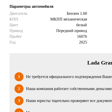
Параметры автомобиля
Двигатель
Бензин 1.60
КПП
МКПП механическая
Цвет
белый
Привод
Передний привод
Пробег
16076
Год
2025
Lada Gran
1
Не требуется официального подтверждения Вашег
2
Наша компания работает собственными деньгами, 
3
Наши юристы тщательно проверяют все документ