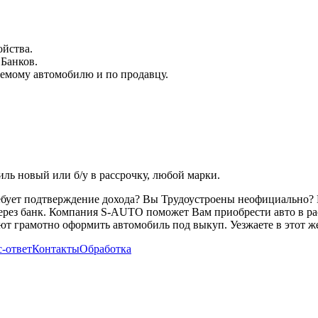
ойства.
 Банков.
емому автомобилю и по продавцу.
ь новый или б/у в рассрочку, любой марки.
ребует подтверждение дохода? Вы Трудоустроены неофициально? 
через банк. Компания S-AUTO поможет Вам приобрести авто в ра
т грамотно оформить автомобиль под выкуп. Уезжаете в этот же
-ответ
Контакты
Обработка