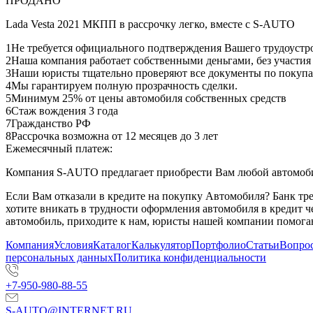
ПРОДАНО
Lada Vesta 2021 МКПП в рассрочку легко, вместе с S-AUTO
1
Не требуется официального подтверждения Вашего трудоустр
2
Наша компания работает собственными деньгами, без участия
3
Наши юристы тщательно проверяют все документы по покупа
4
Мы гарантируем полную прозрачность сделки.
5
Минимум 25% от цены автомобиля собственных средств
6
Стаж вождения 3 года
7
Гражданство РФ
8
Рассрочка возможна от 12 месяцев до 3 лет
Ежемесячный платеж:
Компания S-AUTO предлагает приобрести Вам любой автомобил
Если Вам отказали в кредите на покупку Автомобиля? Банк т
хотите вникать в трудности оформления автомобиля в кредит 
автомобиль, приходите к нам, юристы нашей компании помогаю
Компания
Условия
Каталог
Калькулятор
Портфолио
Статьи
Вопрос
персональных данных
Политика конфиденциальности
+7-950-980-88-55
S-AUTO@INTERNET.RU