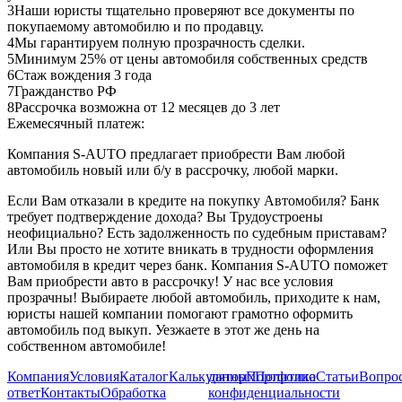
3
Наши юристы тщательно проверяют все документы по
покупаемому автомобилю и по продавцу.
4
Мы гарантируем полную прозрачность сделки.
5
Минимум 25% от цены автомобиля собственных средств
6
Стаж вождения 3 года
7
Гражданство РФ
8
Рассрочка возможна от 12 месяцев до 3 лет
Ежемесячный платеж:
Компания S-AUTO предлагает приобрести Вам любой
автомобиль новый или б/у в рассрочку, любой марки.
Если Вам отказали в кредите на покупку Автомобиля? Банк
требует подтверждение дохода? Вы Трудоустроены
неофициально? Есть задолженность по судебным приставам?
Или Вы просто не хотите вникать в трудности оформления
автомобиля в кредит через банк. Компания S-AUTO поможет
Вам приобрести авто в рассрочку! У нас все условия
прозрачны! Выбираете любой автомобиль, приходите к нам,
юристы нашей компании помогают грамотно оформить
автомобиль под выкуп. Уезжаете в этот же день на
собственном автомобиле!
Компания
Условия
Каталог
Калькулятор
данных
Портфолио
Политика
Статьи
Вопрос
ответ
Контакты
Обработка
конфиденциальности