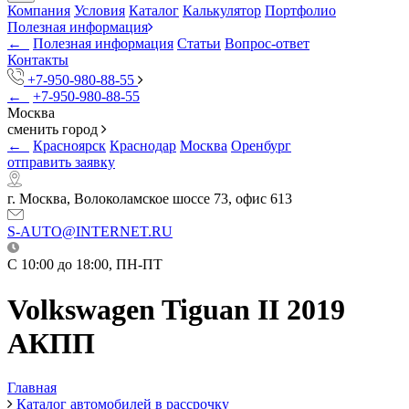
Компания
Условия
Каталог
Калькулятор
Портфолио
Полезная информация
←
Полезная информация
Статьи
Вопрос-ответ
Контакты
+7-950-980-88-55
←
+7-950-980-88-55
Москва
сменить город
←
Красноярск
Краснодар
Москва
Оренбург
отправить заявку
г. Москва, Волоколамское шоссе 73, офис 613
S-AUTO@INTERNET.RU
C 10:00 до 18:00, ПН-ПТ
Volkswagen Tiguan II 2019
АКПП
Главная
Каталог автомобилей в рассрочку