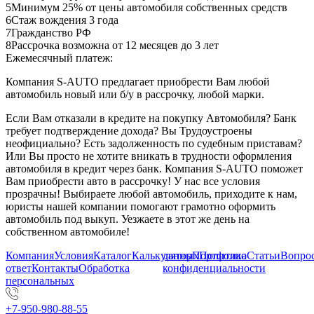
5
Минимум 25% от цены автомобиля собственных средств
6
Стаж вождения 3 года
7
Гражданство РФ
8
Рассрочка возможна от 12 месяцев до 3 лет
Ежемесячный платеж:
Компания S-AUTO предлагает приобрести Вам любой
автомобиль новый или б/у в рассрочку, любой марки.
Если Вам отказали в кредите на покупку Автомобиля? Банк
требует подтверждение дохода? Вы Трудоустроены
неофициально? Есть задолженность по судебным приставам?
Или Вы просто не хотите вникать в трудности оформления
автомобиля в кредит через банк. Компания S-AUTO поможет
Вам приобрести авто в рассрочку! У нас все условия
прозрачны! Выбираете любой автомобиль, приходите к нам,
юристы нашей компании помогают грамотно оформить
автомобиль под выкуп. Уезжаете в этот же день на
собственном автомобиле!
Компания
Условия
Каталог
Калькулятор
данных
Портфолио
Политика
Статьи
Вопрос
ответ
Контакты
Обработка
конфиденциальности
персональных
+7-950-980-88-55