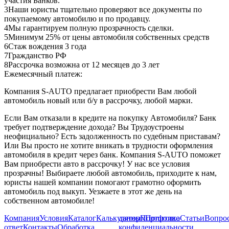
участия Банков.
3
Наши юристы тщательно проверяют все документы по
покупаемому автомобилю и по продавцу.
4
Мы гарантируем полную прозрачность сделки.
5
Минимум 25% от цены автомобиля собственных средств
6
Стаж вождения 3 года
7
Гражданство РФ
8
Рассрочка возможна от 12 месяцев до 3 лет
Ежемесячный платеж:
Компания S-AUTO предлагает приобрести Вам любой
автомобиль новый или б/у в рассрочку, любой марки.
Если Вам отказали в кредите на покупку Автомобиля? Банк
требует подтверждение дохода? Вы Трудоустроены
неофициально? Есть задолженность по судебным приставам?
Или Вы просто не хотите вникать в трудности оформления
автомобиля в кредит через банк. Компания S-AUTO поможет
Вам приобрести авто в рассрочку! У нас все условия
прозрачны! Выбираете любой автомобиль, приходите к нам,
юристы нашей компании помогают грамотно оформить
автомобиль под выкуп. Уезжаете в этот же день на
собственном автомобиле!
Компания
Условия
Каталог
Калькулятор
данных
Портфолио
Политика
Статьи
Вопрос
ответ
Контакты
Обработка
конфиденциальности