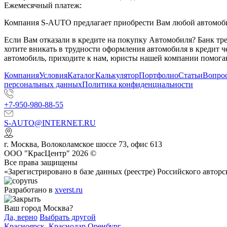
Ежемесячный платеж:
Компания S-AUTO предлагает приобрести Вам любой автомобил
Если Вам отказали в кредите на покупку Автомобиля? Банк т
хотите вникать в трудности оформления автомобиля в кредит 
автомобиль, приходите к нам, юристы нашей компании помогаю
Компания
Условия
Каталог
Калькулятор
Портфолио
Статьи
Вопрос
персональных данных
Политика конфиденциальности
+7-950-980-88-55
S-AUTO@INTERNET.RU
г.
Москва
,
Волоколамское шоссе 73, офис 613
ООО "КрасЦентр" 2026 ©
Все права защищены
«Зарегистрировано в базе данных (реестре) Российского авт
Разработано в
xverst.ru
Ваш город Москва?
Да, верно
Выбрать другой
Красноярск
,
Краснодар
Оренбург