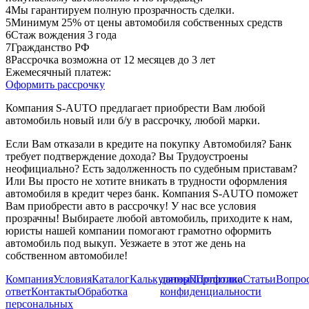
4
Мы гарантируем полную прозрачность сделки.
5
Минимум 25% от цены автомобиля собственных средств
6
Стаж вождения 3 года
7
Гражданство РФ
8
Рассрочка возможна от 12 месяцев до 3 лет
Ежемесячный платеж:
Оформить рассрочку
Компания S-AUTO предлагает приобрести Вам любой
автомобиль новый или б/у в рассрочку, любой марки.
Если Вам отказали в кредите на покупку Автомобиля? Банк
требует подтверждение дохода? Вы Трудоустроены
неофициально? Есть задолженность по судебным приставам?
Или Вы просто не хотите вникать в трудности оформления
автомобиля в кредит через банк. Компания S-AUTO поможет
Вам приобрести авто в рассрочку! У нас все условия
прозрачны! Выбираете любой автомобиль, приходите к нам,
юристы нашей компании помогают грамотно оформить
автомобиль под выкуп. Уезжаете в этот же день на
собственном автомобиле!
Компания
Условия
Каталог
Калькулятор
данных
Портфолио
Политика
Статьи
Вопрос
ответ
Контакты
Обработка
конфиденциальности
персональных