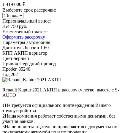
1 419 000 ₽
Выберите срок рассрочки:
Первоначальный взнос:
354 750 руб.
Ежемесячный платеж:
Оформить рассрочку
Параметры автомобиля
Двигатель
Бензин 1.60
КПП
АКПП вариатор
Цвет
черный
Привод
Передний привод
Пробег
85240
Год
2021
Renault Kaptur 2021 АКПП в рассрочку легко, вместе с S-
AUTO
1
Не требуется официального подтверждения Вашего
трудоустройства.
2
Наша компания работает собственными деньгами, без
участия Банков.
3
Наши юристы тщательно проверяют все документы по
покупаемому автомобилю и по продавцу.