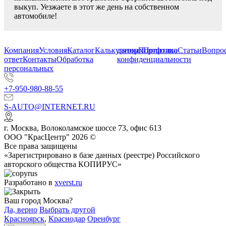
выкуп. Уезжаете в этот же день на собственном
автомобиле!
Компания
Условия
Каталог
Калькулятор
данных
Портфолио
Политика
Статьи
Вопрос
ответ
Контакты
Обработка
конфиденциальности
персональных
+7-950-980-88-55
S-AUTO@INTERNET.RU
г.
Москва
,
Волоколамское шоссе 73, офис 613
ООО "КрасЦентр" 2026 ©
Все права защищены
«Зарегистрировано в базе данных (реестре) Российского
авторского общества КОПИРУС»
Разработано в
xverst.ru
Ваш город Москва?
Да, верно
Выбрать другой
Красноярск
,
Краснодар
Оренбург