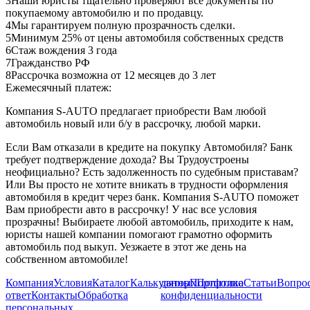
3
Наши юристы тщательно проверяют все документы по
покупаемому автомобилю и по продавцу.
4
Мы гарантируем полную прозрачность сделки.
5
Минимум 25% от цены автомобиля собственных средств
6
Стаж вождения 3 года
7
Гражданство РФ
8
Рассрочка возможна от 12 месяцев до 3 лет
Ежемесячный платеж:
Компания S-AUTO предлагает приобрести Вам любой
автомобиль новый или б/у в рассрочку, любой марки.
Если Вам отказали в кредите на покупку Автомобиля? Банк
требует подтверждение дохода? Вы Трудоустроены
неофициально? Есть задолженность по судебным приставам?
Или Вы просто не хотите вникать в трудности оформления
автомобиля в кредит через банк. Компания S-AUTO поможет
Вам приобрести авто в рассрочку! У нас все условия
прозрачны! Выбираете любой автомобиль, приходите к нам,
юристы нашей компании помогают грамотно оформить
автомобиль под выкуп. Уезжаете в этот же день на
собственном автомобиле!
Компания
Условия
Каталог
Калькулятор
данных
Портфолио
Политика
Статьи
Вопрос
ответ
Контакты
Обработка
конфиденциальности
персональных