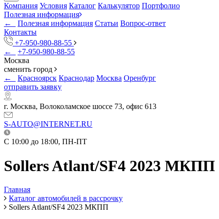
Компания
Условия
Каталог
Калькулятор
Портфолио
Полезная информация
←
Полезная информация
Статьи
Вопрос-ответ
Контакты
+7-950-980-88-55
←
+7-950-980-88-55
Москва
сменить город
←
Красноярск
Краснодар
Москва
Оренбург
отправить заявку
г. Москва, Волоколамское шоссе 73, офис 613
S-AUTO@INTERNET.RU
C 10:00 до 18:00, ПН-ПТ
Sollers Atlant/SF4 2023 МКПП
Главная
Каталог автомобилей в рассрочку
Sollers Atlant/SF4 2023 МКПП