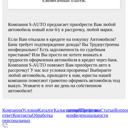
Ежемесячный платеж:
Компания S-AUTO предлагает приобрести Вам любой
автомобиль новый или б/у в рассрочку, любой марки.
Если Вам отказали в кредите на покупку Автомобиля?
Банк требует подтверждение дохода? Вы Трудоустроены
неофициально? Есть задолженность по судебным
приставам? Или Вы просто не хотите вникать в
трудности оформления автомобиля в кредит через банк.
Компания S-AUTO поможет Вам приобрести авто в
рассрочку! У нас все условия прозрачны! Выбираете
любой автомобиль, приходите к нам, юристы нашей
компании помогают грамотно оформить автомобиль под
выкуп. Уезжаете в этот же день на собственном
автомобиле!
Компания
Условия
Каталог
Калькулятор
данных
Портфолио
Политика
Статьи
Вопрос
ответ
Контакты
Обработка
конфиденциальности
персональных