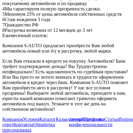
покупаемому автомобилю и по продавцу.
4
Мы гарантируем полную прозрачность сделки.
5
Минимум 25% от цены автомобиля собственных средств
6
Стаж вождения 3 года
7
Гражданство РФ
8
Рассрочка возможна от 12 месяцев до 3 лет
Ежемесячный платеж:
Компания S-AUTO предлагает приобрести Вам любой
автомобиль новый или б/у в рассрочку, любой марки.
Если Вам отказали в кредите на покупку Автомобиля? Банк
требует подтверждение дохода? Вы Трудоустроены
неофициально? Есть задолженность по судебным приставам?
Или Вы просто не хотите вникать в трудности оформления
автомобиля в кредит через банк. Компания S-AUTO поможет
Вам приобрести авто в рассрочку! У нас все условия
прозрачны! Выбираете любой автомобиль, приходите к нам,
юристы нашей компании помогают грамотно оформить
автомобиль под выкуп. Уезжаете в этот же день на
собственном автомобиле!
Компания
Условия
Каталог
Калькулятор
данных
Портфолио
Политика
Статьи
Вопрос
ответ
Контакты
Обработка
конфиденциальности
персональных