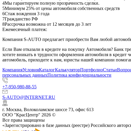
4
Мы гарантируем полную прозрачность сделки.
5
Минимум 25% от цены автомобиля собственных средств
6
Стаж вождения 3 года
7
Гражданство РФ
8
Рассрочка возможна от 12 месяцев до 3 лет
Ежемесячный платеж:
Компания S-AUTO предлагает приобрести Вам любой автомобил
Если Вам отказали в кредите на покупку Автомобиля? Банк т
хотите вникать в трудности оформления автомобиля в кредит 
автомобиль, приходите к нам, юристы нашей компании помогаю
Компания
Условия
Каталог
Калькулятор
Портфолио
Статьи
Вопрос
персональных данных
Политика конфиденциальности
+7-950-980-88-55
S-AUTO@INTERNET.RU
г.
Москва
,
Волоколамское шоссе 73, офис 613
ООО "КрасЦентр" 2026 ©
Все права защищены
«Зарегистрировано в базе данных (реестре) Российского авт