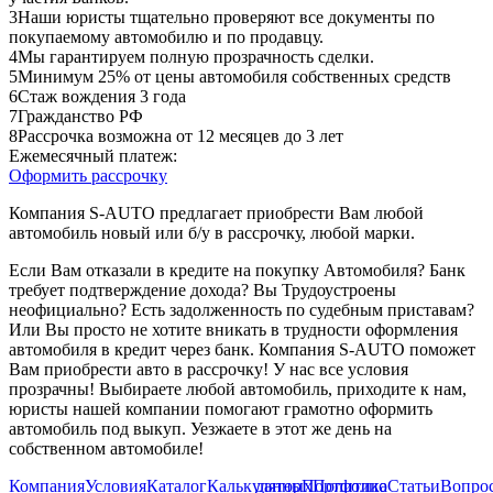
3
Наши юристы тщательно проверяют все документы по
покупаемому автомобилю и по продавцу.
4
Мы гарантируем полную прозрачность сделки.
5
Минимум 25% от цены автомобиля собственных средств
6
Стаж вождения 3 года
7
Гражданство РФ
8
Рассрочка возможна от 12 месяцев до 3 лет
Ежемесячный платеж:
Оформить рассрочку
Компания S-AUTO предлагает приобрести Вам любой
автомобиль новый или б/у в рассрочку, любой марки.
Если Вам отказали в кредите на покупку Автомобиля? Банк
требует подтверждение дохода? Вы Трудоустроены
неофициально? Есть задолженность по судебным приставам?
Или Вы просто не хотите вникать в трудности оформления
автомобиля в кредит через банк. Компания S-AUTO поможет
Вам приобрести авто в рассрочку! У нас все условия
прозрачны! Выбираете любой автомобиль, приходите к нам,
юристы нашей компании помогают грамотно оформить
автомобиль под выкуп. Уезжаете в этот же день на
собственном автомобиле!
Компания
Условия
Каталог
Калькулятор
данных
Портфолио
Политика
Статьи
Вопрос