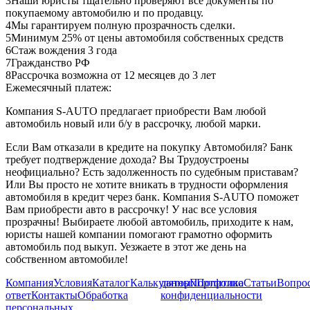
3
Наши юристы тщательно проверяют все документы по
покупаемому автомобилю и по продавцу.
4
Мы гарантируем полную прозрачность сделки.
5
Минимум 25% от цены автомобиля собственных средств
6
Стаж вождения 3 года
7
Гражданство РФ
8
Рассрочка возможна от 12 месяцев до 3 лет
Ежемесячный платеж:
Компания S-AUTO предлагает приобрести Вам любой
автомобиль новый или б/у в рассрочку, любой марки.
Если Вам отказали в кредите на покупку Автомобиля? Банк
требует подтверждение дохода? Вы Трудоустроены
неофициально? Есть задолженность по судебным приставам?
Или Вы просто не хотите вникать в трудности оформления
автомобиля в кредит через банк. Компания S-AUTO поможет
Вам приобрести авто в рассрочку! У нас все условия
прозрачны! Выбираете любой автомобиль, приходите к нам,
юристы нашей компании помогают грамотно оформить
автомобиль под выкуп. Уезжаете в этот же день на
собственном автомобиле!
Компания
Условия
Каталог
Калькулятор
данных
Портфолио
Политика
Статьи
Вопрос
ответ
Контакты
Обработка
конфиденциальности
персональных