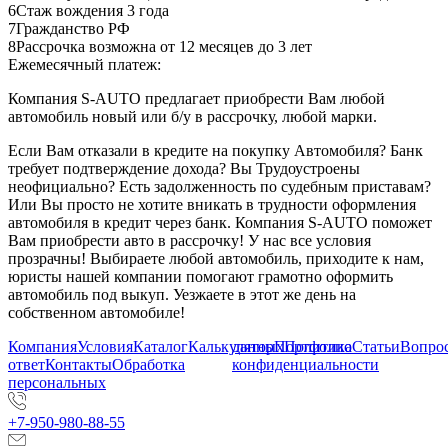
6
Стаж вождения 3 года
7
Гражданство РФ
8
Рассрочка возможна от 12 месяцев до 3 лет
Ежемесячный платеж:
Компания S-AUTO предлагает приобрести Вам любой
автомобиль новый или б/у в рассрочку, любой марки.
Если Вам отказали в кредите на покупку Автомобиля? Банк
требует подтверждение дохода? Вы Трудоустроены
неофициально? Есть задолженность по судебным приставам?
Или Вы просто не хотите вникать в трудности оформления
автомобиля в кредит через банк. Компания S-AUTO поможет
Вам приобрести авто в рассрочку! У нас все условия
прозрачны! Выбираете любой автомобиль, приходите к нам,
юристы нашей компании помогают грамотно оформить
автомобиль под выкуп. Уезжаете в этот же день на
собственном автомобиле!
Компания
Условия
Каталог
Калькулятор
данных
Портфолио
Политика
Статьи
Вопрос
ответ
Контакты
Обработка
конфиденциальности
персональных
+7-950-980-88-55