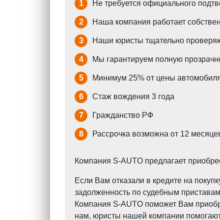
1
Не требуется официального подтв
2
Наша компания работает собствен
3
Наши юристы тщательно проверяю
4
Мы гарантируем полную прозрачно
5
Минимум 25% от цены автомобиля
6
Стаж вождения 3 года
7
Гражданство РФ
8
Рассрочка возможна от 12 месяцев
Компания S-AUTO предлагает приобрест
Если Вам отказали в кредите на поку
задолженность по судебным приставам?
Компания S-AUTO поможет Вам приобрес
нам, юристы нашей компании помогают 