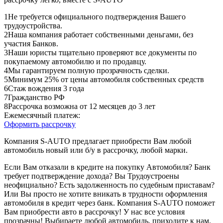
1
Не требуется официального подтверждения Вашего
трудоустройства.
2
Наша компания работает собственными деньгами, без
участия Банков.
3
Наши юристы тщательно проверяют все документы по
покупаемому автомобилю и по продавцу.
4
Мы гарантируем полную прозрачность сделки.
5
Минимум 25% от цены автомобиля собственных средств
6
Стаж вождения 3 года
7
Гражданство РФ
8
Рассрочка возможна от 12 месяцев до 3 лет
Ежемесячный платеж:
Оформить рассрочку
Компания S-AUTO предлагает приобрести Вам любой
автомобиль новый или б/у в рассрочку, любой марки.
Если Вам отказали в кредите на покупку Автомобиля? Банк
требует подтверждение дохода? Вы Трудоустроены
неофициально? Есть задолженность по судебным приставам?
Или Вы просто не хотите вникать в трудности оформления
автомобиля в кредит через банк. Компания S-AUTO поможет
Вам приобрести авто в рассрочку! У нас все условия
прозрачны! Выбираете любой автомобиль, приходите к нам,