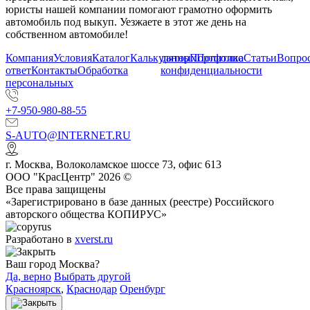
юристы нашей компании помогают грамотно оформить
автомобиль под выкуп. Уезжаете в этот же день на
собственном автомобиле!
Компания
Условия
Каталог
Калькулятор
данных
Портфолио
Политика
Статьи
Вопрос
ответ
Контакты
Обработка
конфиденциальности
персональных
+7-950-980-88-55
S-AUTO@INTERNET.RU
г.
Москва
,
Волоколамское шоссе 73, офис 613
ООО "КрасЦентр" 2026 ©
Все права защищены
«Зарегистрировано в базе данных (реестре) Российского
авторского общества КОПИРУС»
Разработано в
xverst.ru
Ваш город Москва?
Да, верно
Выбрать другой
Красноярск
,
Краснодар
Оренбург