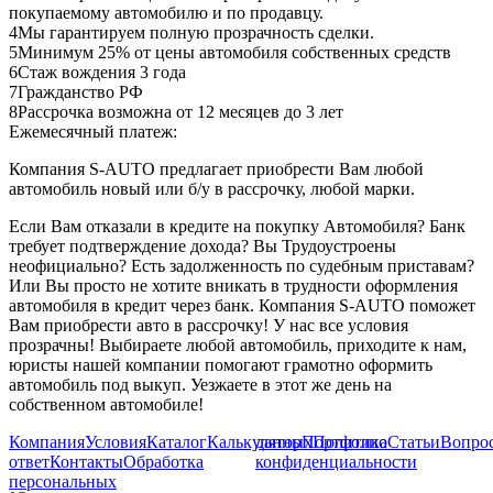
покупаемому автомобилю и по продавцу.
4
Мы гарантируем полную прозрачность сделки.
5
Минимум 25% от цены автомобиля собственных средств
6
Стаж вождения 3 года
7
Гражданство РФ
8
Рассрочка возможна от 12 месяцев до 3 лет
Ежемесячный платеж:
Компания S-AUTO предлагает приобрести Вам любой
автомобиль новый или б/у в рассрочку, любой марки.
Если Вам отказали в кредите на покупку Автомобиля? Банк
требует подтверждение дохода? Вы Трудоустроены
неофициально? Есть задолженность по судебным приставам?
Или Вы просто не хотите вникать в трудности оформления
автомобиля в кредит через банк. Компания S-AUTO поможет
Вам приобрести авто в рассрочку! У нас все условия
прозрачны! Выбираете любой автомобиль, приходите к нам,
юристы нашей компании помогают грамотно оформить
автомобиль под выкуп. Уезжаете в этот же день на
собственном автомобиле!
Компания
Условия
Каталог
Калькулятор
данных
Портфолио
Политика
Статьи
Вопрос
ответ
Контакты
Обработка
конфиденциальности
персональных