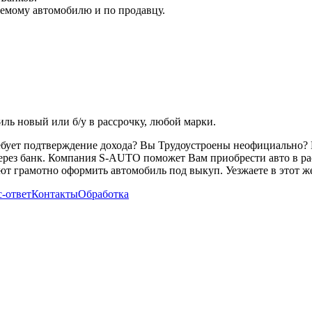
емому автомобилю и по продавцу.
ь новый или б/у в рассрочку, любой марки.
ребует подтверждение дохода? Вы Трудоустроены неофициально? 
через банк. Компания S-AUTO поможет Вам приобрести авто в ра
т грамотно оформить автомобиль под выкуп. Уезжаете в этот же
-ответ
Контакты
Обработка