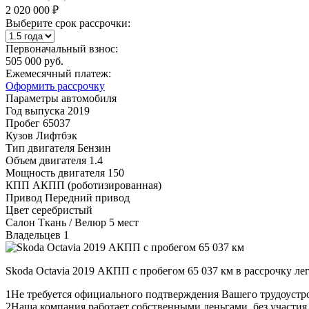
2 020 000 ₽
Выберите срок рассрочки:
Первоначальный взнос:
505 000 руб.
Ежемесячный платеж:
Оформить рассрочку
Параметры автомобиля
Год выпуска
2019
Пробег
65037
Кузов
Лифтбэк
Тип двигателя
Бензин
Объем двигателя
1.4
Мощность двигателя
150
КПП
АКПП (роботизированная)
Привод
Передний привод
Цвет
серебристый
Салон
Ткань / Велюр 5 мест
Владельцев
1
Skoda Octavia 2019 АКПП с пробегом 65 037 км в рассрочку ле
1
Не требуется официального подтверждения Вашего трудоустр
2
Наша компания работает собственными деньгами, без участия