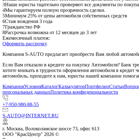
3
Наши юристы тщательно проверяют все документы по покупа
4
Мы гарантируем полную прозрачность сделки.
5
Минимум 25% от цены автомобиля собственных средств
6
Стаж вождения 3 года
7
Гражданство РФ
8
Рассрочка возможна от 12 месяцев до 3 лет
Ежемесячный платеж:
Оформить рассрочку
Компания S-AUTO предлагает приобрести Вам любой автомобил
Если Вам отказали в кредите на покупку Автомобиля? Банк т
хотите вникать в трудности оформления автомобиля в кредит 
автомобиль, приходите к нам, юристы нашей компании помогаю
Компания
Условия
Каталог
Калькулятор
Портфолио
Статьи
Вопрос
персональных данных
Политика конфиденциальности
+7-950-980-88-55
S-AUTO@INTERNET.RU
г.
Москва
,
Волоколамское шоссе 73, офис 613
ООО "КрасЦентр" 2026 ©