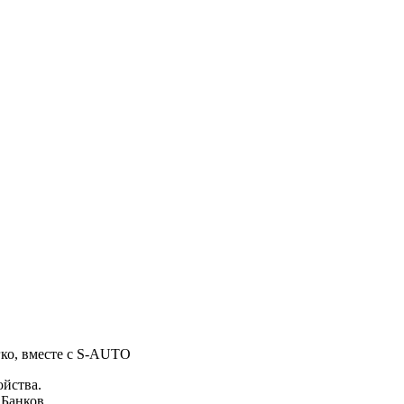
гко, вместе с S-AUTO
ойства.
 Банков.