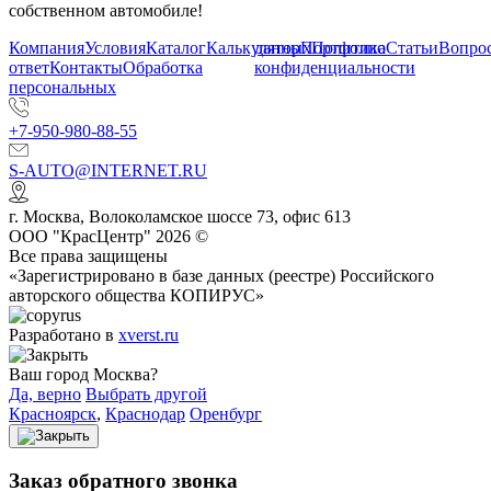
собственном автомобиле!
Компания
Условия
Каталог
Калькулятор
данных
Портфолио
Политика
Статьи
Вопрос
ответ
Контакты
Обработка
конфиденциальности
персональных
+7-950-980-88-55
S-AUTO@INTERNET.RU
г.
Москва
,
Волоколамское шоссе 73, офис 613
ООО "КрасЦентр" 2026 ©
Все права защищены
«Зарегистрировано в базе данных (реестре) Российского
авторского общества КОПИРУС»
Разработано в
xverst.ru
Ваш город Москва?
Да, верно
Выбрать другой
Красноярск
,
Краснодар
Оренбург
Заказ обратного звонка