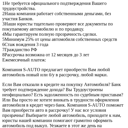
1
Не требуется официального подтверждения Вашего
трудоустройства.
2
Наша компания работает собственными деньгами, без
участия Банков.
3
Наши юристы тщательно проверяют все документы по
покупаемому автомобилю и по продавцу.
4
Мы гарантируем полную прозрачность сделки.
5
Минимум 25% от цены автомобиля собственных средств
6
Стаж вождения 3 года
7
Гражданство РФ
8
Рассрочка возможна от 12 месяцев до 3 лет
Ежемесячный платеж:
Компания S-AUTO предлагает приобрести Вам любой
автомобиль новый или б/у в рассрочку, любой марки.
Если Вам отказали в кредите на покупку Автомобиля? Банк
требует подтверждение дохода? Вы Трудоустроены
неофициально? Есть задолженность по судебным приставам?
Или Вы просто не хотите вникать в трудности оформления
автомобиля в кредит через банк. Компания S-AUTO поможет
Вам приобрести авто в рассрочку! У нас все условия
прозрачны! Выбираете любой автомобиль, приходите к нам,
юристы нашей компании помогают грамотно оформить
автомобиль под выкуп. Уезжаете в этот же день на