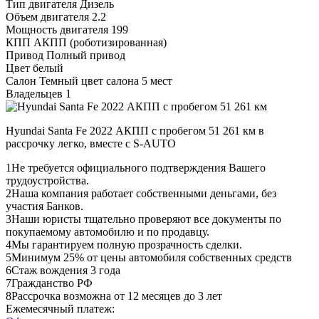
Тип двигателя
Дизель
Объем двигателя
2.2
Мощность двигателя
199
КПП
АКПП (роботизированная)
Привод
Полный привод
Цвет
белый
Салон
Темный цвет салона 5 мест
Владельцев
1
Hyundai Santa Fe 2022 АКПП с пробегом 51 261 км в
рассрочку легко, вместе с S-AUTO
1
Не требуется официального подтверждения Вашего
трудоустройства.
2
Наша компания работает собственными деньгами, без
участия Банков.
3
Наши юристы тщательно проверяют все документы по
покупаемому автомобилю и по продавцу.
4
Мы гарантируем полную прозрачность сделки.
5
Минимум 25% от цены автомобиля собственных средств
6
Стаж вождения 3 года
7
Гражданство РФ
8
Рассрочка возможна от 12 месяцев до 3 лет
Ежемесячный платеж: