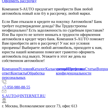
Оформить рассрочку
Компания S-AUTO предлагает приобрести Вам любой
автомобиль новый или б/у в рассрочку, любой марки.
Если Вам отказали в кредите на покупку Автомобиля? Банк
требует подтверждение дохода? Вы Трудоустроены
неофициально? Есть задолженность по судебным приставам?
Или Вы просто не хотите вникать в трудности оформления
автомобиля в кредит через банк. Компания S-AUTO поможет
Вам приобрести авто в рассрочку! У нас все условия
прозрачны! Выбираете любой автомобиль, приходите к нам,
юристы нашей компании помогают грамотно оформить
автомобиль под выкуп. Уезжаете в этот же день на
собственном автомобиле!
Компания
Условия
Каталог
Калькулятор
данных
Портфолио
Политика
Статьи
Вопрос
ответ
Контакты
Обработка
конфиденциальности
персональных
+7-950-980-88-55
S-AUTO@INTERNET.RU
г.
Москва
,
Волоколамское шоссе 73, офис 613