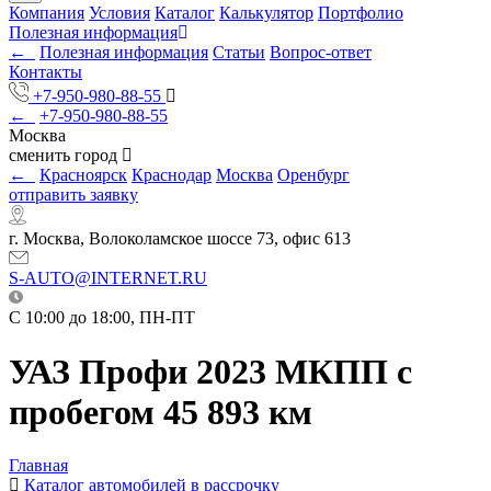
Компания
Условия
Каталог
Калькулятор
Портфолио
Полезная информация
←
Полезная информация
Статьи
Вопрос-ответ
Контакты
+7-950-980-88-55
←
+7-950-980-88-55
Москва
сменить город
←
Красноярск
Краснодар
Москва
Оренбург
отправить заявку
г. Москва, Волоколамское шоссе 73, офис 613
S-AUTO@INTERNET.RU
C 10:00 до 18:00, ПН-ПТ
УАЗ Профи 2023 МКПП с
пробегом 45 893 км
Главная
Каталог автомобилей в рассрочку