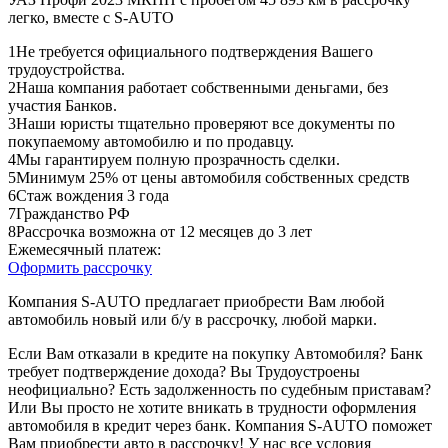
легко, вместе с S-AUTO
1
Не требуется официального подтверждения Вашего
трудоустройства.
2
Наша компания работает собственными деньгами, без
участия Банков.
3
Наши юристы тщательно проверяют все документы по
покупаемому автомобилю и по продавцу.
4
Мы гарантируем полную прозрачность сделки.
5
Минимум 25% от цены автомобиля собственных средств
6
Стаж вождения 3 года
7
Гражданство РФ
8
Рассрочка возможна от 12 месяцев до 3 лет
Ежемесячный платеж:
Оформить рассрочку
Компания S-AUTO предлагает приобрести Вам любой
автомобиль новый или б/у в рассрочку, любой марки.
Если Вам отказали в кредите на покупку Автомобиля? Банк
требует подтверждение дохода? Вы Трудоустроены
неофициально? Есть задолженность по судебным приставам?
Или Вы просто не хотите вникать в трудности оформления
автомобиля в кредит через банк. Компания S-AUTO поможет
Вам приобрести авто в рассрочку! У нас все условия