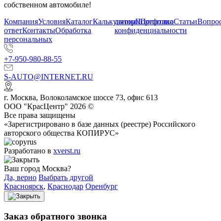
собственном автомобиле!
Компания
Условия
Каталог
Калькулятор
данных
Портфолио
Политика
Статьи
Вопрос
ответ
Контакты
Обработка
конфиденциальности
персональных
+7-950-980-88-55
S-AUTO@INTERNET.RU
г.
Москва
,
Волоколамское шоссе 73, офис 613
ООО "КрасЦентр" 2026 ©
Все права защищены
«Зарегистрировано в базе данных (реестре) Российского
авторского общества КОПИРУС»
Разработано в
xverst.ru
Ваш город Москва?
Да, верно
Выбрать другой
Красноярск
,
Краснодар
Оренбург
Заказ обратного звонка