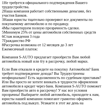
1
Не требуется официального подтверждения Вашего
трудоустройства.
2
Наша компания работает собственными деньгами, без
участия Банков.
3
Наши юристы тщательно проверяют все документы по
покупаемому автомобилю и по продавцу.
4
Мы гарантируем полную прозрачность сделки.
5
Минимум 25% от цены автомобиля собственных средств
6
Стаж вождения 3 года
7
Гражданство РФ
8
Рассрочка возможна от 12 месяцев до 3 лет
Ежемесячный платеж:
Компания S-AUTO предлагает приобрести Вам любой
автомобиль новый или б/у в рассрочку, любой марки.
Если Вам отказали в кредите на покупку Автомобиля? Банк
требует подтверждение дохода? Вы Трудоустроены
неофициально? Есть задолженность по судебным приставам?
Или Вы просто не хотите вникать в трудности оформления
автомобиля в кредит через банк. Компания S-AUTO поможет
Вам приобрести авто в рассрочку! У нас все условия
прозрачны! Выбираете любой автомобиль, приходите к нам,
юристы нашей компании помогают грамотно оформить
автомобиль под выкуп. Уезжаете в этот же день на