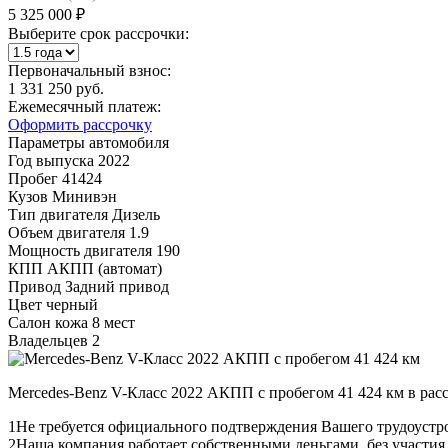
5 325 000 ₽
Выберите срок рассрочки:
Первоначальный взнос:
1 331 250 руб.
Ежемесячный платеж:
Оформить рассрочку
Параметры автомобиля
Год выпуска
2022
Пробег
41424
Кузов
Минивэн
Тип двигателя
Дизель
Объем двигателя
1.9
Мощность двигателя
190
КПП
АКПП (автомат)
Привод
Задний привод
Цвет
черный
Салон
кожа 8 мест
Владельцев
2
Mercedes-Benz V-Класс 2022 АКПП с пробегом 41 424 км в рас
1
Не требуется официального подтверждения Вашего трудоустр
2
Наша компания работает собственными деньгами, без участия